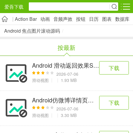
爱吾下载
Action Bar
动画
音频声效
按钮
日历
图表
数据库
安卓应用
安卓游戏
Android 焦点图片滚动源码
/
旅游出行
社交通讯
影音播放
按最新
5千+款应用
2千+款应用
1万+款应用
Android 滑动返回效果SwipeBackLayou
下载
实用工具
金融理财
网上购物
2026-07-06
2万+款应用
2百+款应用
6千+款应用
滑动视图
1.93 MB
资讯阅读
学习办公
生活服务
Android仿微博详情页滑动固定顶部栏
下载
1万+款应用
3万+款应用
2万+款应用
2026-07-06
滑动视图
3.30 MB
医疗健康
母婴育儿
趣味娱乐