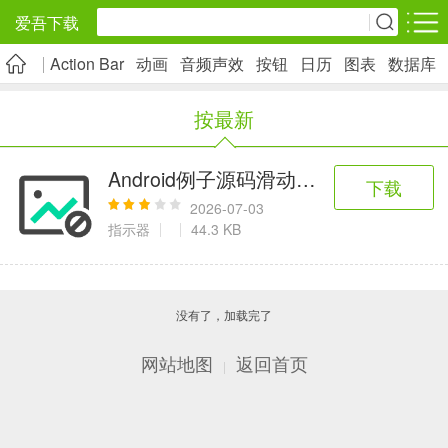
爱吾下载
Action Bar
动画
音频声效
按钮
日历
图表
数据库
安卓应用
安卓游戏
按最新
旅游出行
社交通讯
影音播放
5千+款应用
2千+款应用
1万+款应用
Android例子源码滑动手势监听例子源
下载
2026-07-03
实用工具
金融理财
网上购物
指示器
44.3 KB
2万+款应用
2百+款应用
6千+款应用
没有了，加载完了
资讯阅读
学习办公
生活服务
1万+款应用
3万+款应用
2万+款应用
网站地图
返回首页
|
医疗健康
母婴育儿
趣味娱乐