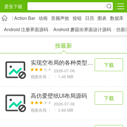
爱吾下载
Action Bar
动画
音频声效
按钮
日历
图表
数据库
安卓应用
安卓游戏
Android 注册界面源码
/
Android 蘑菇街界面设计源码
/
仿新
旅游出行
社交通讯
影音播放
按最新
5千+款应用
2千+款应用
1万+款应用
实现空布局的各种类型的效果
下载
实用工具
金融理财
网上购物
2026-07-06
2万+款应用
2百+款应用
6千+款应用
视图布局
1.45 MB
资讯阅读
学习办公
生活服务
高仿爱壁纸UI布局源码
下载
1万+款应用
3万+款应用
2万+款应用
2026-07-06
视图布局
3.89 MB
医疗健康
母婴育儿
趣味娱乐