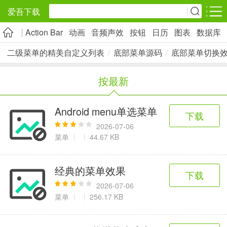
爱吾下载
Action Bar
动画
音频声效
按钮
日历
图表
数据库
安卓应用
安卓游戏
二级菜单的精美自定义列表
/
底部菜单源码
/
底部菜单切换
旅游出行
社交通讯
影音播放
按最新
5千+款应用
2千+款应用
1万+款应用
Android menu单选菜单
下载
实用工具
金融理财
网上购物
2026-07-06
2万+款应用
2百+款应用
6千+款应用
菜单
44.67 KB
资讯阅读
学习办公
生活服务
经典的菜单效果
下载
1万+款应用
3万+款应用
2万+款应用
2026-07-06
菜单
256.17 KB
医疗健康
母婴育儿
趣味娱乐