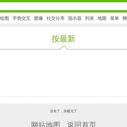
绘图
手势交互
图像
社交分享
指示器
列表
地图
菜单
网
按最新
社交通讯
2千+款应用
金融理财
2百+款应用
学习办公
没有了，加载完了
3万+款应用
网站地图
返回首页
|