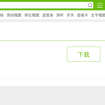
络
滑动视图
弹出视图
进度条
滑杆
开关
选项卡
文字视
安卓游戏
影音播放
1万+款应用
下载
网上购物
6千+款应用
生活服务
2万+款应用